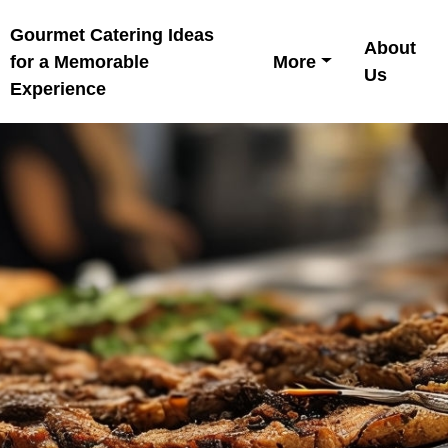
Gourmet Catering Ideas
About
for a Memorable
More
Us
Experience