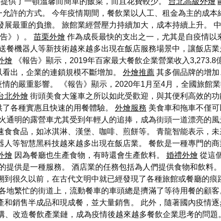
提供了一頓溫馨而簡單的飯菜，而且花費較少。
台北高級外燴
一允許的方式。 今年疫情期間，餐飲業以人工、租金為主的成本
發展最重的負擔。 旅館業經營壓力持續加大，成本持續上升。 中
報告》）。
苗栗外燴
作為成長最快的支出之一，尤其是自疫情以
送餐機器人等新技術越來越多出現在飯店服務場景中，讓飯店業
外燴
《報告》顯示，2019年百家最大餐飲企業營業收入3,273.
以看出，企業的連鎖規模不斷增加。
外燴推薦
其多個品牌的增加
嚴重影響。 《報告》顯示，2020年1月至4月，全國旅館業收入
台北外燴
街頭美食大篷車之所以如此受歡迎，與其便利高效的功
供了各種實惠且快速的用餐體驗。
外燴服務
美食車和拖車不僅可
火通明的露營車尤其受到年輕人的追捧，成為街頭一道漂亮的
速食食品，如冰淇淋、漢堡、咖啡、煎餅等。 青龍智能表示，未來
器人等智慧黑科技越來越多出現在飯店業。 餐飲是一種專門的商
外燴
因為餐廳也生產食物，有時還會生產飲料。
婚禮外燴
從這
的提供是一種服務。 酒店業的任務包括為人們提供食物和飲料。
追溯到很久以前，在古代文明中就已經發現了各種旅館或餐廳的痕
各地繁忙的街道上，流動餐車的車頭總是擠滿了等待用餐的顧客
產和銷售半成品和現成餐，並大量銷售。 此外，隨著國內疫情
構、改造餐飲產業鏈，成為疫情後越來越多餐飲企業思考的問題